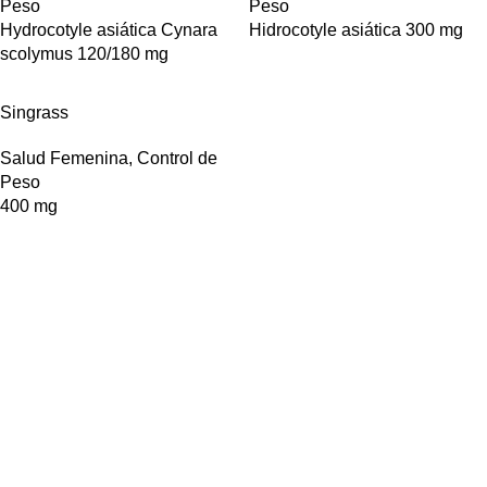
Peso
Peso
Hydrocotyle asiática Cynara
Hidrocotyle asiática 300 mg
scolymus 120/180 mg
Singrass
Salud Femenina
,
Control de
Peso
400 mg
Empresa farmacéutica dedicada a la producción y comercialización de
productos naturales de origen vegetal, vitaminas y minerales.
Enlaces de interés