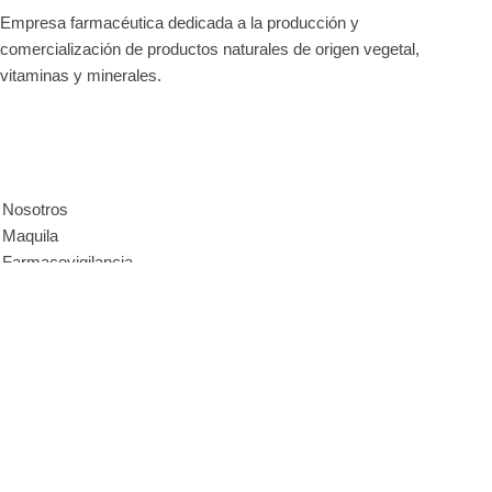
Empresa farmacéutica dedicada a la producción y
comercialización de productos naturales de origen vegetal,
vitaminas y minerales.
Enlaces de interés
Nosotros
Maquila
Farmacovigilancia
Descargar Vademecum
Contacto
Contacto
Teléfono fijo
+58 243 2833186
Whatsapp