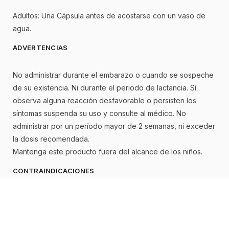
Adultos: Una Cápsula antes de acostarse con un vaso de
agua.
ADVERTENCIAS
No administrar durante el embarazo o cuando se sospeche
de su existencia. Ni durante el periodo de lactancia. Si
observa alguna reacción desfavorable o persisten los
síntomas suspenda su uso y consulte al médico. No
administrar por un período mayor de 2 semanas, ni exceder
la dosis recomendada.
Mantenga este producto fuera del alcance de los niños.
CONTRAINDICACIONES
No administrar este producto en caso de dolor abdominal,
náuseas, vómito, diarrea, oclusión intestinal, impactación
fecal, abdomen quirúrgico, sangramiento rectal u